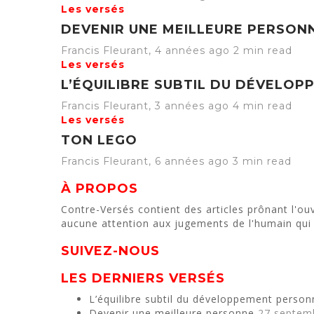
Les versés
DEVENIR UNE MEILLEURE PERSON
Francis Fleurant
,
4 années ago
2 min
read
Les versés
L’ÉQUILIBRE SUBTIL DU DÉVELO
Francis Fleurant
,
3 années ago
4 min
read
Les versés
TON LEGO
Francis Fleurant
,
6 années ago
3 min
read
À PROPOS
Contre-Versés contient des articles prônant l'ouv
aucune attention aux jugements de l'humain qui 
SUIVEZ-NOUS
LES DERNIERS VERSÉS
L’équilibre subtil du développement person
Devenir une meilleure personne
27 septem