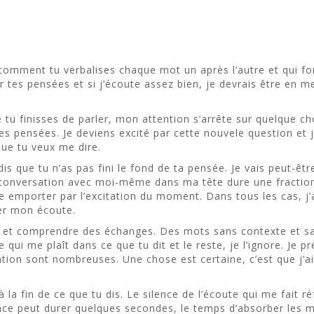
d
t comment tu verbalises chaque mot un après l’autre et qui
 tes pensées et si j’écoute assez bien, je devrais être en
tu finisses de parler, mon attention s’arrête sur quelque c
 pensées. Je deviens excité par cette nouvele question et j’o
ue tu veux me dire.
dis que tu n’as pas fini le fond de ta pensée. Je vais peut-ê
e conversation avec moi-même dans ma tête dure une fraction
se emporter par l’excitation du moment. Dans tous les cas, j’
rer mon écoute.
 et comprendre des échanges. Des mots sans contexte et san
qui me plaît dans ce que tu dit et le reste, je l’ignore. Je p
tion sont nombreuses. Une chose est certaine, c’est que j’ai 
 à la fin de ce que tu dis. Le silence de l’écoute qui me fait r
nce peut durer quelques secondes, le temps d’absorber les 