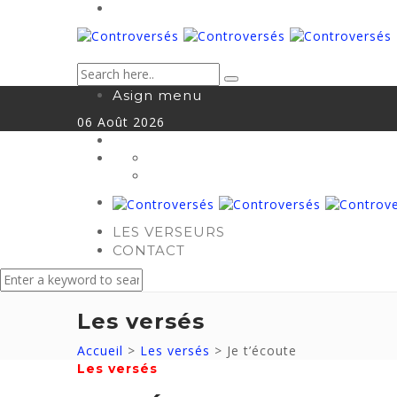
Asign menu
06
Août
2026
LES VERSEURS
CONTACT
Les versés
Accueil
>
Les versés
>
Je t’écoute
Les versés