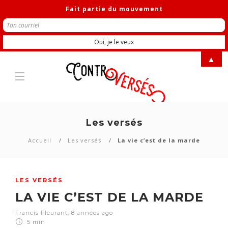
Fait partie du mouvement
▲
Les versés
Accueil
Les versés
La vie c’est de la marde
LES VERSÉS
LA VIE C’EST DE LA MARDE
Francis Fleurant
,
8 années ago
5 min