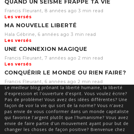
QUAND UN SÉISME FRAPPE TA VIE
Francis Fleurant
,
8 années ago
3 min
read
Les versés
MA NOUVELLE LIBERTÉ
Hala Gébrine
,
6 années ago
3 min
read
Les versés
UNE CONNEXION MAGIQUE
Francis Fleurant
,
7 années ago
2 min
read
Les versés
CONQUÉRIR LE MONDE OU RIEN FAIRE?
Francis Fleurant
,
6 années ago
2 min
read
Le meilleur blog prônant la liberté humaine, la liberté
d'expression et l'ouverture d'esprit. Vous voulez écrire?
Pas de problème! Vous avez des idées différentes? Une
façon de voir la vie qui sort de la norme? Vous n'avez
pas envie de vous conformer dans un monde capitaliste
qui favorise l'argent plutôt que l'humanisme? Vous avez
envie de faire partie d'un mouvement ayant pour but de
changer les choses de façon positive? Bienvenue chez