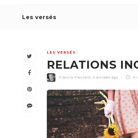
Les versés
LES VERSÉS
RELATIONS IN
Francis Fleurant
,
6 années ago
4 