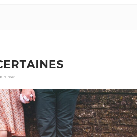
CERTAINES
min
read