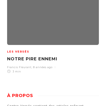
LES VERSÉS
NOTRE PIRE ENNEMI
Francis Fleurant
,
8 années ago
3 min
À PROPOS
Contre-Versés contient des articles prônant