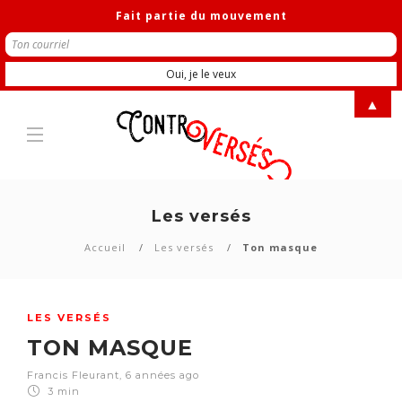
Fait partie du mouvement
▲
Les versés
Accueil
Les versés
Ton masque
LES VERSÉS
TON MASQUE
Francis Fleurant
,
6 années ago
3 min