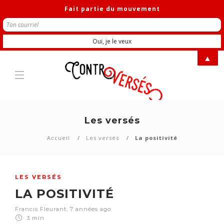
Fait partie du mouvement
▲
Les versés
Accueil
Les versés
La positivité
LES VERSÉS
LA POSITIVITÉ
Francis Fleurant
,
7 années ago
3 min